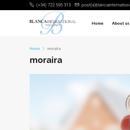
(+34) 722 595 313
post(a)blancainternatio
Home
About us
Home
moraira
moraira