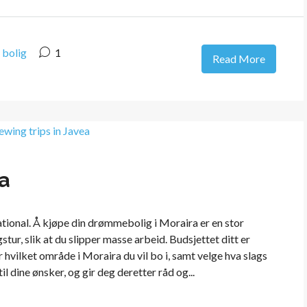
 bolig
1
Read More
a
ational. Å kjøpe din drømmebolig i Moraira er en stor
stur, slik at du slipper masse arbeid. Budsjettet ditt er
hvilket område i Moraira du vil bo i, samt velge hva slags
l dine ønsker, og gir deg deretter råd og...