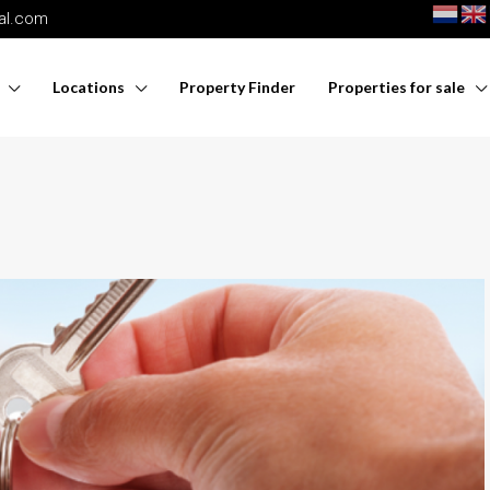
nal.com
Locations
Property Finder
Properties for sale