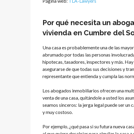
Página web:
TLA-Lawyers
Por qué necesita un aboga
vivienda en Cumbre del So
Una casa es probablemente una de las mayore
abrumado por todas las personas involucradas
hipotecas, tasadores, inspectores y más. Hay
asegurarse de que todas sus decisiones y tra
representante que entienda y cumpla las nor
Los abogados inmobiliarios ofrecen una multi
venta de una casa, quitándole a usted los asu
seamos sinceros: la jerga legal puede ser un c
y muy costoso.
Por ejemplo, ¿qué pasa si su futura nueva casa
al que quiere desalojar para alquilar la casa