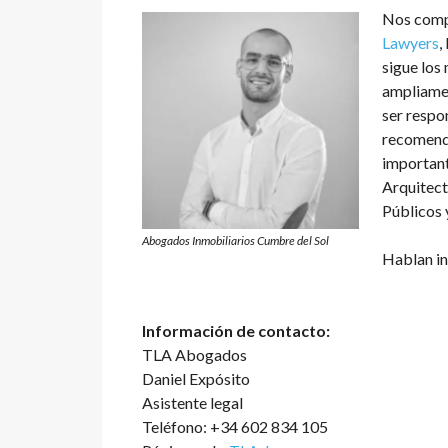
Nos comp
Lawyers
,
sigue los 
ampliamen
ser respo
recomenda
importan
Arquitect
Públicos 
Abogados Inmobiliarios Cumbre del Sol
Hablan in
Información de contacto:
TLA Abogados
Daniel Expósito
Asistente legal
Teléfono: +34 602 834 105