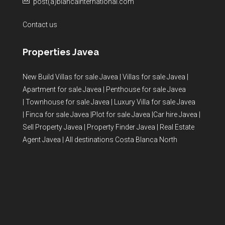
post(a)blancainternational.com
Contact us
Properties Javea
New Build Villas for sale Javea
|
Villas for sale Javea
|
Apartment for sale Javea
|
Penthouse for sale Javea
|
Townhouse for sale Javea
|
Luxury Villa for sale Javea
|
Finca for sale Javea
|
Plot for sale Javea
|
Car hire Javea
|
Sell Property Javea
|
Property Finder Javea
|
Real Estate
Agent Javea
|
All destinations Costa Blanca North