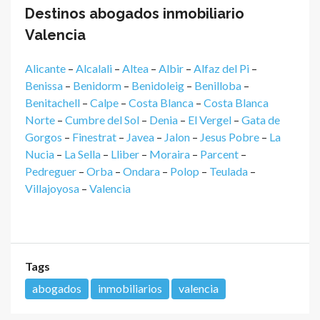
Destinos abogados inmobiliario
Valencia
Alicante
–
Alcalali
–
Altea
–
Albir
–
Alfaz del Pi
–
Benissa
–
Benidorm
–
Benidoleig
–
Benilloba
–
Benitachell
–
Calpe
–
Costa Blanca
–
Costa Blanca
Norte
–
Cumbre del Sol
–
Denia
–
El Vergel
–
Gata de
Gorgos
–
Finestrat
–
Javea
–
Jalon
–
Jesus Pobre
–
La
Nucia
–
La Sella
–
Lliber
–
Moraira
–
Parcent
–
Pedreguer
–
Orba
–
Ondara
–
Polop
–
Teulada
–
Villajoyosa
–
Valencia
Tags
abogados
inmobiliarios
valencia