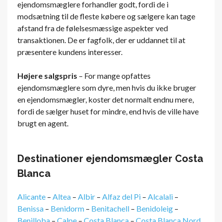
ejendomsmæglere forhandler godt, fordi de i
modsætning til de fleste købere og sælgere kan tage
afstand fra de følelsesmæssige aspekter ved
transaktionen. De er fagfolk, der er uddannet til at
præsentere kundens interesser.
Højere salgspris
– For mange opfattes
ejendomsmæglere som dyre, men hvis du ikke bruger
en ejendomsmægler, koster det normalt endnu mere,
fordi de sælger huset for mindre, end hvis de ville have
brugt en agent.
Destinationer ejendomsmægler Costa
Blanca
Alicante
–
Altea
–
Albir
–
Alfaz del Pi
–
Alcalali
–
Benissa
–
Benidorm
–
Benitachell
–
Benidoleig
–
Benilloba
–
Calpe
–
Costa Blanca
–
Costa Blanca Nord