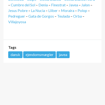
–
Cumbre del Sol
–
Denia
–
Finestrat
–
Javea
–
Jalon
–
Jesus Pobre
–
La Nucia
–
Lliber
–
Moraira
–
Polop
–
Pedreguer
–
Gata de Gorgos
–
Teulada
–
Orba
–
Villajoyosa
Tags
dansk
ejendomsmægler
javea