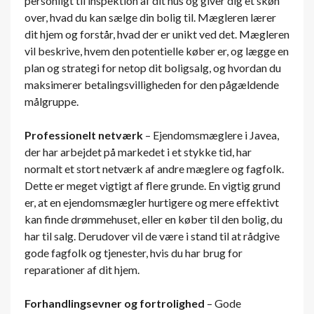
personligt til inspektion af dit hus og giver dig et skøn
over, hvad du kan sælge din bolig til. Mægleren lærer
dit hjem og forstår, hvad der er unikt ved det. Mægleren
vil beskrive, hvem den potentielle køber er, og lægge en
plan og strategi for netop dit boligsalg, og hvordan du
maksimerer betalingsvilligheden for den pågældende
målgruppe.
Professionelt netværk
– Ejendomsmæglere i Javea,
der har arbejdet på markedet i et stykke tid, har
normalt et stort netværk af andre mæglere og fagfolk.
Dette er meget vigtigt af flere grunde. En vigtig grund
er, at en ejendomsmægler hurtigere og mere effektivt
kan finde drømmehuset, eller en køber til den bolig, du
har til salg. Derudover vil de være i stand til at rådgive
gode fagfolk og tjenester, hvis du har brug for
reparationer af dit hjem.
Forhandlingsevner og fortrolighed
– Gode