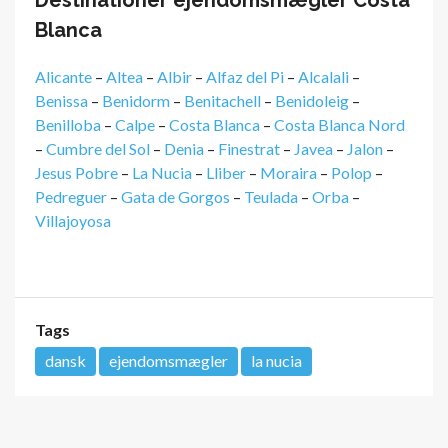
Blanca
Alicante
–
Altea
–
Albir
–
Alfaz del Pi
–
Alcalali
–
Benissa
–
Benidorm
–
Benitachell
–
Benidoleig
–
Benilloba
–
Calpe
–
Costa Blanca
–
Costa Blanca Nord
–
Cumbre del Sol
–
Denia
–
Finestrat
–
Javea
–
Jalon
–
Jesus Pobre
–
La Nucia
–
Lliber
–
Moraira
–
Polop
–
Pedreguer
–
Gata de Gorgos
–
Teulada
–
Orba
–
Villajoyosa
Tags
dansk
ejendomsmægler
la nucia