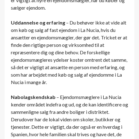
er vigtigt at hyre en ejendomsmægler, når du køber og
sælger ejendom.
Uddannelse og erfaring
– Du behøver ikke at vide alt
om køb og salg af fast ejendom i La Nucia, hvis du
ansætter en ejendomsmægler, der gør det. Tricket er at
finde den rigtige person og virksomhed til at
repræsentere dig og dine behov. De forskellige
ejendomsmægleres ydelser koster omtrent det samme,
så det er vigtigt at ansætte en person med erfaring, og
som har arbejdet med køb og salg af ejendomme i La
Nucia i mange år.
Nabolagskendskab
– Ejendomsmæglere i La Nucia
kender området indefra og ud, og de kan identificere og
sammenligne salg fra andre boliger i distriktet.
Derudover har de lokal viden om skoler, butikker og
tjenester. Dette er vigtigt, da der også er en hverdag i
Spanien, hvor hele familien skal trives og have det, de