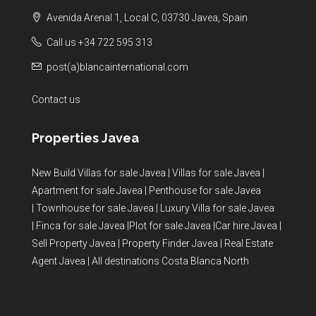
Avenida Arenal 1, Local C, 03730 Javea, Spain
Call us +34 722 595 313
post(a)blancainternational.com
Contact us
Properties Javea
New Build Villas for sale Javea
|
Villas for sale Javea
|
Apartment for sale Javea
|
Penthouse for sale Javea
|
Townhouse for sale Javea
|
Luxury Villa for sale Javea
|
Finca for sale Javea
|
Plot for sale Javea
|
Car hire Javea
|
Sell Property Javea
|
Property Finder Javea
|
Real Estate
Agent Javea
|
All destinations Costa Blanca North