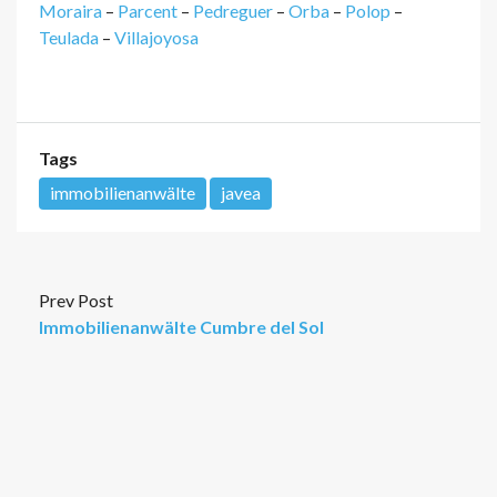
Moraira
–
Parcent
–
Pedreguer
–
Orba
–
Polop
–
Teulada
–
Villajoyosa
Tags
immobilienanwälte
javea
Prev Post
Immobilienanwälte Cumbre del Sol