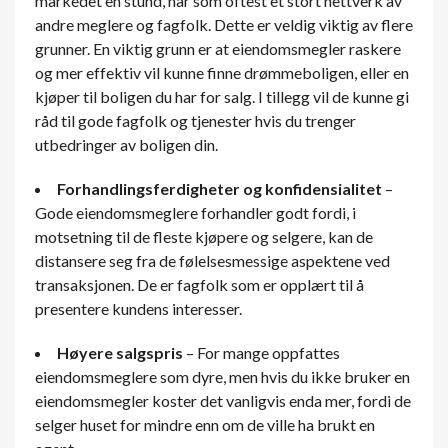
markedet en stund, har som oftest et stort nettverk av
andre meglere og fagfolk. Dette er veldig viktig av flere
grunner. En viktig grunn er at eiendomsmegler raskere
og mer effektiv vil kunne finne drømmeboligen, eller en
kjøper til boligen du har for salg. I tillegg vil de kunne gi
råd til gode fagfolk og tjenester hvis du trenger
utbedringer av boligen din.
Forhandlingsferdigheter og konfidensialitet
–
Gode eiendomsmeglere forhandler godt fordi, i
motsetning til de fleste kjøpere og selgere, kan de
distansere seg fra de følelsesmessige aspektene ved
transaksjonen. De er fagfolk som er opplært til å
presentere kundens interesser.
Høyere salgspris
– For mange oppfattes
eiendomsmeglere som dyre, men hvis du ikke bruker en
eiendomsmegler koster det vanligvis enda mer, fordi de
selger huset for mindre enn om de ville ha brukt en