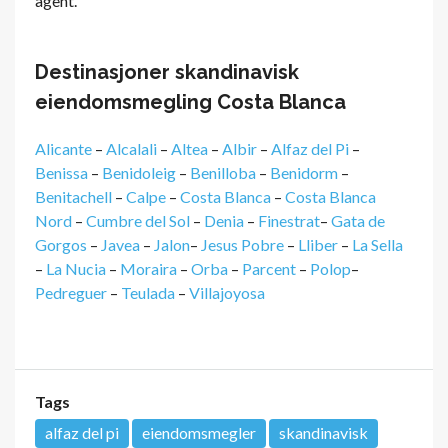
agent.
Destinasjoner skandinavisk
eiendomsmegling Costa Blanca
Alicante
–
Alcalali
–
Altea
–
Albir
–
Alfaz del Pi
–
Benissa
–
Benidoleig
–
Benilloba
–
Benidorm
–
Benitachell
–
Calpe
–
Costa Blanca
–
Costa Blanca
Nord
–
Cumbre del Sol
–
Denia
–
Finestrat
–
Gata de
Gorgos
–
Javea
–
Jalon
–
Jesus Pobre
–
Lliber
–
La Sella
–
La Nucia
–
Moraira
–
Orba
–
Parcent
–
Polop
–
Pedreguer
–
Teulada
–
Villajoyosa
Tags
alfaz del pi
eiendomsmegler
skandinavisk