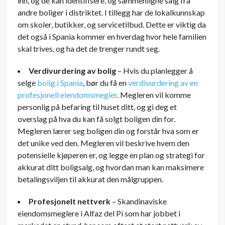
inn, og de kan identifisere, og sammenligne salg fra
andre boliger i distriktet. I tillegg har de lokalkunnskap
om skoler, butikker, og servicetilbud. Dette er viktig da
det også i Spania kommer en hverdag hvor hele familien
skal trives, og ha det de trenger rundt seg.
Verdivurdering av bolig
– Hvis du planlegger å
selge
bolig i Spania
, bør du få en
verdivurdering av en
profesjonell eiendomsmegler
. Megleren vil komme
personlig på befaring til huset ditt, og gi deg et
overslag på hva du kan få solgt boligen din for.
Megleren lærer seg boligen din og forstår hva som er
det unike ved den. Megleren vil beskrive hvem den
potensielle kjøperen er, og legge en plan og strategi for
akkurat ditt boligsalg, og hvordan man kan maksimere
betalingsviljen til akkurat den målgruppen.
Profesjonelt nettverk
– Skandinaviske
eiendomsmeglere i Alfaz del Pi som har jobbet i