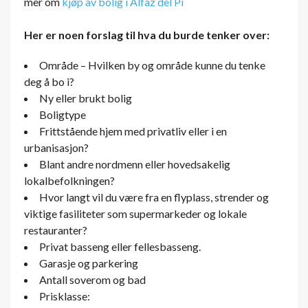
mer om
kjøp av bolig i Alfaz del Pi
Her er noen forslag til hva du burde tenker over:
Område – Hvilken by og område kunne du tenke
deg å bo i?
Ny eller brukt bolig
Boligtype
Frittstående hjem med privatliv eller i en
urbanisasjon?
Blant andre nordmenn eller hovedsakelig
lokalbefolkningen?
Hvor langt vil du være fra en flyplass, strender og
viktige fasiliteter som supermarkeder og lokale
restauranter?
Privat basseng eller fellesbasseng.
Garasje og parkering
Antall soverom og bad
Prisklasse: