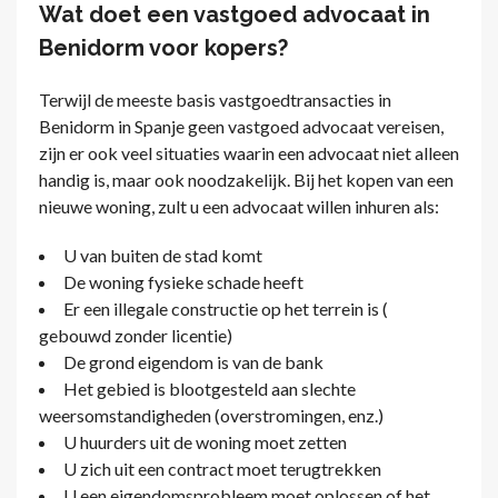
Wat doet een vastgoed advocaat in
Benidorm voor kopers?
Terwijl de meeste basis vastgoedtransacties in
Benidorm in Spanje geen vastgoed advocaat vereisen,
zijn er ook veel situaties waarin een advocaat niet alleen
handig is, maar ook noodzakelijk. Bij het kopen van een
nieuwe woning, zult u een advocaat willen inhuren als:
U van buiten de stad komt
De woning fysieke schade heeft
Er een illegale constructie op het terrein is (
gebouwd zonder licentie)
De grond eigendom is van de bank
Het gebied is blootgesteld aan slechte
weersomstandigheden (overstromingen, enz.)
U huurders uit de woning moet zetten
U zich uit een contract moet terugtrekken
U een eigendomsprobleem moet oplossen of het