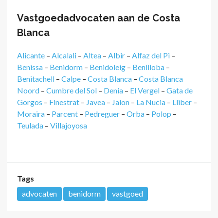
Vastgoedadvocaten aan de Costa
Blanca
Alicante
–
Alcalali
–
Altea
–
Albir
–
Alfaz del Pi
–
Benissa
–
Benidorm
–
Benidoleig
–
Benilloba
–
Benitachell
–
Calpe
–
Costa Blanca
–
Costa Blanca
Noord
–
Cumbre del Sol
–
Denia
–
El Vergel
–
Gata de
Gorgos
–
Finestrat
–
Javea
–
Jalon
–
La Nucia
–
Lliber
–
Moraira
–
Parcent
–
Pedreguer
–
Orba
–
Polop
–
Teulada
–
Villajoyosa
Tags
advocaten
benidorm
vastgoed