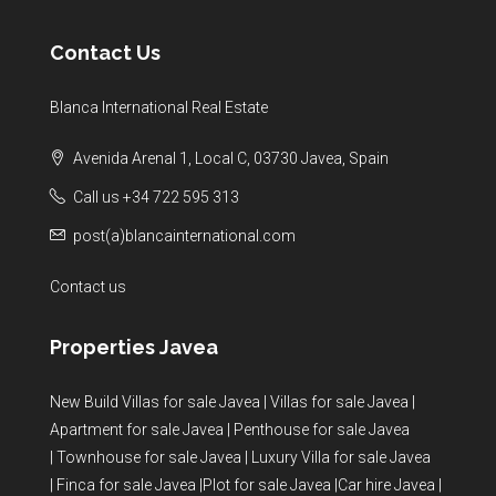
Contact Us
Blanca International Real Estate
Avenida Arenal 1, Local C, 03730 Javea, Spain
Call us +34 722 595 313
post(a)blancainternational.com
Contact us
Properties Javea
New Build Villas for sale Javea
|
Villas for sale Javea
|
Apartment for sale Javea
|
Penthouse for sale Javea
|
Townhouse for sale Javea
|
Luxury Villa for sale Javea
|
Finca for sale Javea
|
Plot for sale Javea
|
Car hire Javea
|