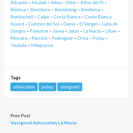
Alicante
–
Alcalali
–
Altea
–
Albir
–
Alfaz del Pi
–
Benissa
–
Benidorm
–
Benidoleig
–
Benilloba
–
Benitachell
–
Calpe
–
Costa Blanca
–
Costa Blanca
Noord
–
Cumbre del Sol
–
Denia
–
El Vergel
–
Gata de
Gorgos
–
Finestrat
–
Javea
–
Jalon
–
La Nucia
–
Lliber
–
Moraira
–
Parcent
–
Pedreguer
–
Orba
–
Polop
–
Teulada
–
Villajoyosa
Tags
advocaten
polop
vastgoed
Prev Post
Vastgoed Advocaten La Nucia