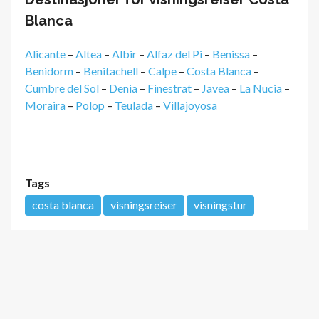
Blanca
Alicante
–
Altea
–
Albir
–
Alfaz del Pi
–
Benissa
–
Benidorm
–
Benitachell
–
Calpe
–
Costa Blanca
–
Cumbre del Sol
–
Denia
–
Finestrat
–
Javea
–
La Nucia
–
Moraira
–
Polop
–
Teulada
–
Villajoyosa
Tags
costa blanca
visningsreiser
visningstur