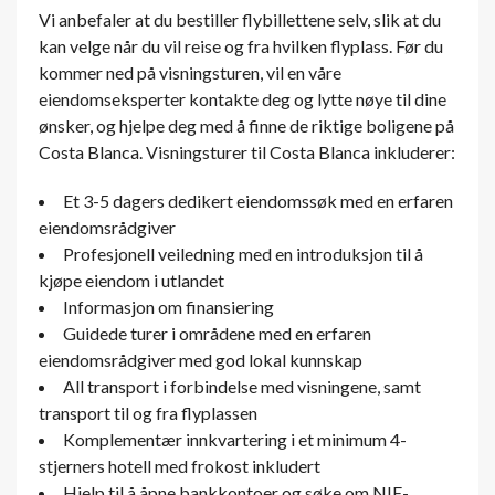
Vi anbefaler at du bestiller flybillettene selv, slik at du
kan velge når du vil reise og fra hvilken flyplass. Før du
kommer ned på visningsturen, vil en våre
eiendomseksperter kontakte deg og lytte nøye til dine
ønsker, og hjelpe deg med å finne de riktige boligene på
Costa Blanca. Visningsturer til Costa Blanca inkluderer:
Et 3-5 dagers dedikert eiendomssøk med en erfaren
eiendomsrådgiver
Profesjonell veiledning med en introduksjon til å
kjøpe eiendom i utlandet
Informasjon om finansiering
Guidede turer i områdene med en erfaren
eiendomsrådgiver med god lokal kunnskap
All transport i forbindelse med visningene, samt
transport til og fra flyplassen
Komplementær innkvartering i et minimum 4-
stjerners hotell med frokost inkludert
Hjelp til å åpne bankkontoer og søke om NIE-