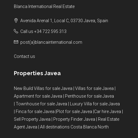
Blanca International Real Estate
Avenida Arenal 1, Local C, 03730 Javea, Spain
Call us +34 722 595 313
post(a)blancainternational.com
Contact us
Properties Javea
New Build Villas for sale Javea
|
Villas for sale Javea
|
Apartment for sale Javea
|
Penthouse for sale Javea
|
Townhouse for sale Javea
|
Luxury Villa for sale Javea
|
Finca for sale Javea
|
Plot for sale Javea
|
Car hire Javea
|
Sell Property Javea
|
Property Finder Javea
|
Real Estate
Agent Javea
|
All destinations Costa Blanca North