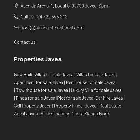
Avenida Arenal 1, Local C, 03730 Javea, Spain
Call us +34 722 595 313
post(a)blancainternational.com
Contact us
Properties Javea
New Build Villas for sale Javea
|
Villas for sale Javea
|
Apartment for sale Javea
|
Penthouse for sale Javea
|
Townhouse for sale Javea
|
Luxury Villa for sale Javea
|
Finca for sale Javea
|
Plot for sale Javea
|
Car hire Javea
|
Sell Property Javea
|
Property Finder Javea
|
Real Estate
Agent Javea
|
All destinations Costa Blanca North